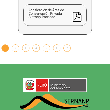
Zonificación de Área de
Conservación Privada
Suttoc y Pacchac
1
2
3
4
5
6
7